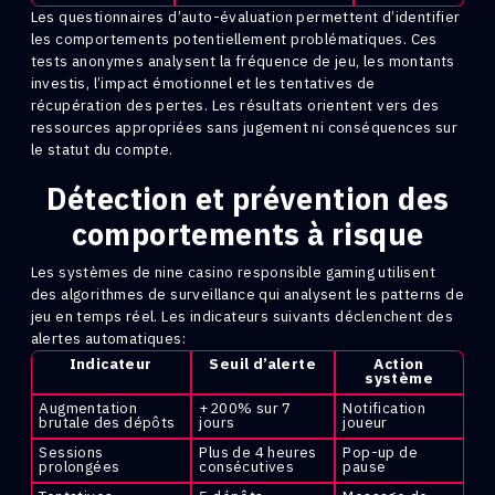
Les questionnaires d’auto-évaluation permettent d’identifier
les comportements potentiellement problématiques. Ces
tests anonymes analysent la fréquence de jeu, les montants
investis, l’impact émotionnel et les tentatives de
récupération des pertes. Les résultats orientent vers des
ressources appropriées sans jugement ni conséquences sur
le statut du compte.
Détection et prévention des
comportements à risque
Les systèmes de nine casino responsible gaming utilisent
des algorithmes de surveillance qui analysent les patterns de
jeu en temps réel. Les indicateurs suivants déclenchent des
alertes automatiques:
Indicateur
Seuil d’alerte
Action
système
Augmentation
+200% sur 7
Notification
brutale des dépôts
jours
joueur
Sessions
Plus de 4 heures
Pop-up de
prolongées
consécutives
pause