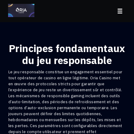
Principes fondamentaux
du jeu responsable
Le jeu responsable constitue un engagement essentiel pour
tout opérateur de casino en ligne légitime. Oria Casino met
en œuvre des protocoles stricts pour garantir que
l’expérience de jeu reste un divertissement sûr et contrôlé.
Les mécanismes de responsible gaming incluent des outils
d’auto-limitation, des périodes de refroidissement et des
options d’auto-exclusion permanente ou temporaire. Les
joueurs peuvent définir des limites quotidiennes,
hebdomadaires ou mensuelles sur les dépôts, les mises et
les pertes. Ces paramètres sont configurables directement
depuis le compte utilisateur et prennent effet