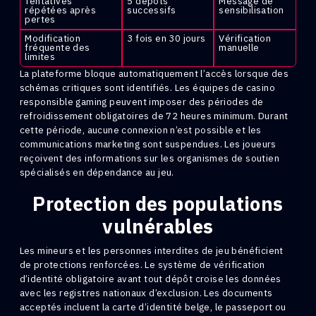
Tentatives
5 dépôts
Message de
répétées après
successifs
sensibilisation
pertes
Modification
3 fois en 30 jours
Vérification
fréquente des
manuelle
limites
La plateforme bloque automatiquement l’accès lorsque des
schémas critiques sont identifiés. Les équipes de casino
responsible gaming peuvent imposer des périodes de
refroidissement obligatoires de 72 heures minimum. Durant
cette période, aucune connexion n’est possible et les
communications marketing sont suspendues. Les joueurs
reçoivent des informations sur les organismes de soutien
spécialisés en dépendance au jeu.
Protection des populations
vulnérables
Les mineurs et les personnes interdites de jeu bénéficient
de protections renforcées. Le système de vérification
d’identité obligatoire avant tout dépôt croise les données
avec les registres nationaux d’exclusion. Les documents
acceptés incluent la carte d’identité belge, le passeport ou